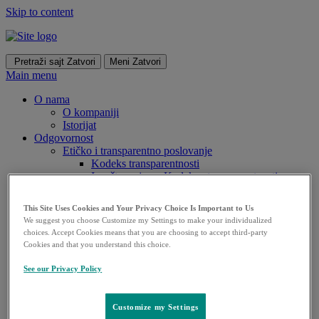
Skip to content
Pretraži sajt
Zatvori
Meni
Zatvori
Main menu
O nama
O kompaniji
Istorijat
Odgovornost​
Etičko i transparentno poslovanje
Kodeks transparentnosti
Izveštavanje po Kodeksu transparentnosti
Izveštavanje o napredovanju kliničnih ispitivanja
i objavljivanje rezultata
This Site Uses Cookies and Your Privacy Choice Is Important to Us
Podrška obrazovanju i profesionalnom razvoju
We suggest you choose Customize my Settings to make your individualized
Odnosi sa lekarima
choices. Accept Cookies means that you are choosing to accept third-party
Društvena i ekološka odgovornost
Cookies and that you understand this choice.
Edukacija
Politika privatnosti
See our Privacy Policy
Otkrića za život
Zaposlenje
Kontakt
Customize my Settings