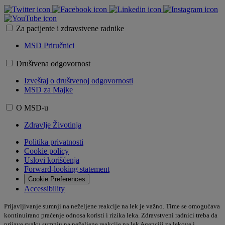
Za pacijente i zdravstvene radnike
MSD Priručnici
Društvena odgovornost
Izveštaj o društvenoj odgovornosti
MSD za Majke
O MSD-u
Zdravlje Životinja
Politika privatnosti
Cookie policy
Uslovi korišćenja​
Forward-looking statement
Cookie Preferences
Accessibility
Prijavljivanje sumnji na neželjene reakcije na lek je važno. Time se omogućava
kontinuirano praćenje odnosa koristi i rizika leka. Zdravstveni radnici treba da
prijave svaku sumnju na neželjene reakcije na lek Agenciji za lekove i