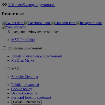
Više o društvenoj odgovornosti.
Pratite nas:
Za pacijente i zdravstvene radnike
MSD Priručnici
Društvena odgovornost
Izveštaj o društvenoj odgovornosti
MSD za Majke
O MSD-u
Zdravlje Životinja
Politika privatnosti
Cookie policy
Uslovi korišćenja​
Forward-looking statement
Cookie Preferences