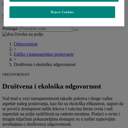
Contact us
Reject Cookies
Šta želite da pronađete?
Pretraga:
Odgovornost​
>
Etičko i transparentno poslovanje
>
Društvena i ekološka odgovornost
ODGOVORNOST
Društvena i ekološka odgovornost
Naš trud u vezi transparentnosti takođe pokriva i druge važne
aspekte našeg poslovanja, kao što su ekološka efikasnost, napori da
se poveća dostupnost naših lekova i vakcina širom sveta i naš
napredak na polju različitosti na radnim mestima. Podaci o ovim i
drugim ključnim pokazateljima dostupni su u našim najnovijim
izveštajima o društvenoj odgovornosti.