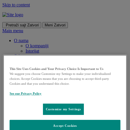
Skip to content
Pretraži sajt
Zatvori
Meni
Zatvori
Main menu
O nama
O kompaniji
Istorijat
Odgovornost​
Etičko i transparentno poslovanje
Kodeks transparentnosti
This Site Uses Cookies and Your Privacy Choice Is Important to Us
Izveštavanje po Kodeksu transparentnosti
We suggest you choose Customize my Settings to make your individualized
Izveštavanje o napredovanju kliničnih ispitivanja
choices. Accept Cookies means that you are choosing to accept third-party
i objavljivanje rezultata
Cookies and that you understand this choice.
Podrška obrazovanju i profesionalnom razvoju
Odnosi sa lekarima
See our Privacy Policy
Društvena i ekološka odgovornost
Edukacija
Politika privatnosti
Customize my Settings
Otkrića za život
Zaposlenje
Kontakt
Accept Cookies